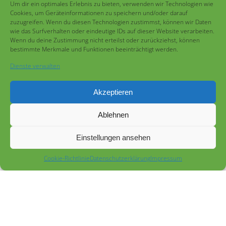
Alter: 10 Jahre | Geschlecht: Stute
Um dir ein optimales Erlebnis zu bieten, verwenden wir Technologien wie
Cookies, um Geräteinformationen zu speichern und/oder darauf
zuzugreifen. Wenn du diesen Technologien zustimmst, können wir Daten
wie das Surfverhalten oder eindeutige IDs auf dieser Website verarbeiten.
Wenn du deine Zustimmung nicht erteilst oder zurückziehst, können
bestimmte Merkmale und Funktionen beeinträchtigt werden.
Dienste verwalten
Akzeptieren
Ablehnen
Einstellungen ansehen
Cookie-Richtlinie
Datenschutz­erklärung
Impressum