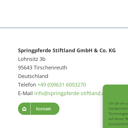
Springpferde Stiftland GmbH & Co. KG
Lohnsitz 3b
95643 Tirschenreuth
Deutschland
Telefon
+49 (0)9631 6003270
E-Mail
info@springpferde-stiftland.de
Um dir ein 
Kontakt
Geräteinfor
Technologie
auf dieser 
zurückziehs