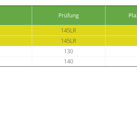
Prüfung
Pla
145LR
145LR
130
140