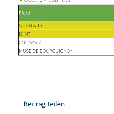
Pferd
OHLALA 13
JOINT
COUGAR Z
MUSE DE BOURGUIGNON
Beitrag teilen